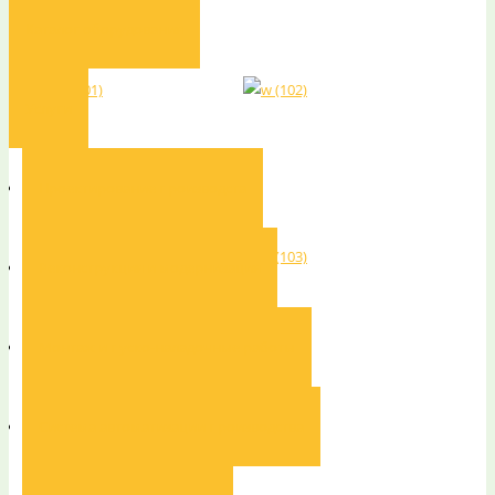
Каталог оборудования
Услуги
Проектирование производста
Реконструкция и модернизация
Монтаж и пуско-наладочные работы
Система автоматизации производства