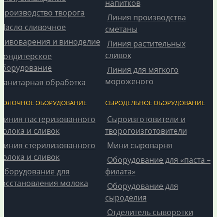
напитков
Производство творога
Линия производства
Масло сливочное
сметаны
Пивоварения и виноделие
Линия растительных
сливок
Кондитерское
оборудование
Линия для мягкого
мороженого
Санитарная обработка
МОЛОЧНОЕ ОБОРУДОВАНИЕ
СЫРОДЕЛЬНОЕ ОБОРУДОВАНИЕ
Линия пастеризованного
Сыроизготовители и
молока и сливок
творогоизготовители
Линия стерилизованного
Мини сыроварня
молока и сливок
Оборудование для «паста –
Оборудование для
филата»
восстановления молока
Оборудование для
сыроделия
Отделитель сыворотки