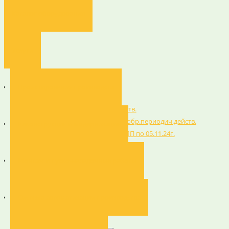
Каталог оборудования
Услуги
Проектирование производста
Реконструкция и модернизация
Монтаж и пуско-наладочные работы
Система автоматизации производства