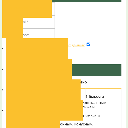
Каталог оборудования
Услуги
Согласие на обработку персональных данных
Проектирование производста
Отправить
Задать вопрос по товару
Спасибо за обращение
Реконструкция и модернизация
Ваше сообщение было успешно отправлено
Монтаж и пуско-наладочные работы
ОПИСАНИЕ
СЕРВИС
1. Емкости
вертикальные и горизонтальные
О НАС
2. Емкости стационарные и
Система автоматизации производства
передвижные
3. Емкости на регулируемых по высоте ножках и
опорах
4. Емкости с плоским, наклонным, конусным,