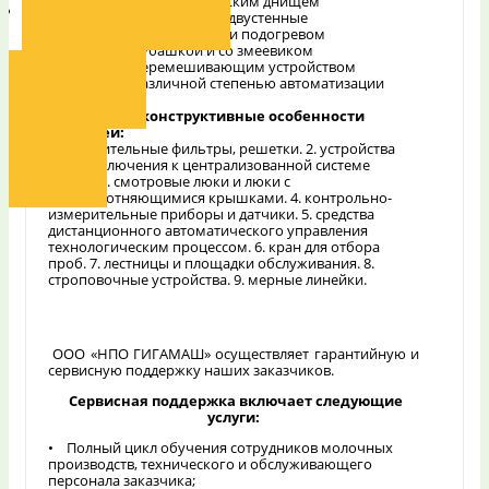
эллиптическим и сферическим днищем
Сервисное обслуживание
5. Емкости одностенные и двустенные
6. Емкости с охлаждением и подогревом
7. Емкости с рубашкой и со змеевиком
8. Емкости с перемешивающим устройством
9. Емкости с различной степенью автоматизации
Опросный лист
Возможные конструктивные особенности
емкостей:
1. очистительные фильтры, решетки. 2. устройства
для подключения к централизованной системе
Контакты
мойки. 3. смотровые люки и люки с
самоуплотняющимися крышками. 4. контрольно-
измерительные приборы и датчики. 5. средства
дистанционного автоматического управления
технологическим процессом. 6. кран для отбора
проб. 7. лестницы и площадки обслуживания. 8.
строповочные устройства. 9. мерные линейки.
ООО «НПО ГИГАМАШ» осуществляет гарантийную и
сервисную поддержку наших заказчиков.
Сервисная поддержка включает следующие
услуги:
• Полный цикл обучения сотрудников молочных
производств, технического и обслуживающего
персонала заказчика;