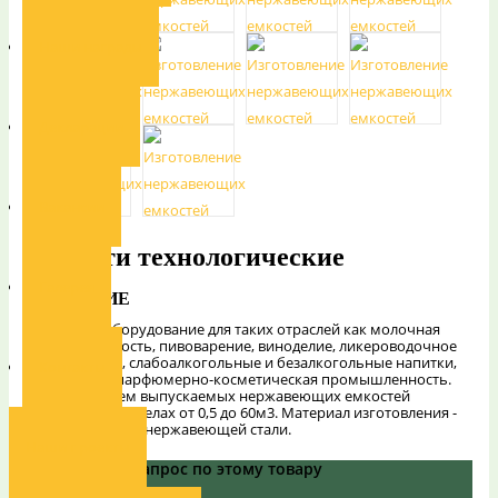
Наши награды
Декларации
Вакансии
Емкости технологические
Галерея
ОПИСАНИЕ
Емкостное оборудование для таких отраслей как молочная
промышленность, пивоварение, виноделие, ликероводочное
производство, слабоалкогольные и безалкогольные напитки,
Контакты
химическая, парфюмерно-косметическая промышленность.
Рабочий объем выпускаемых нержавеющих емкостей
находится в пределах от 0,5 до 60м3. Материал изготовления -
различные виды нержавеющей стали.
Наши проекты
Задайте Ваш вапрос по этому товару