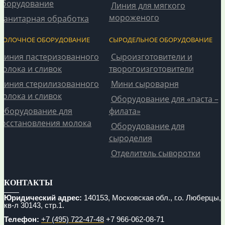
оборудование
Линия для мягкого
мороженого
Санитарная обработка
МОЛОЧНОЕ ОБОРУДОВАНИЕ
СЫРОДЕЛЬНОЕ ОБОРУДОВАНИЕ
Линия пастеризованного
Сыроизготовители и
молока и сливок
творогоизготовители
Линия стерилизованного
Мини сыроварня
молока и сливок
Оборудование для «паста –
Оборудование для
филата»
восстановления молока
Оборудование для
сыроделия
Отделитель сыворотки
КОНТАКТЫ
Юридический адрес:
140153, Московская обл., г.о. Люберцы,
кв-л 30143, стр.1.
Телефон:
+7 (495) 722-47-48
+7 966-062-08-71