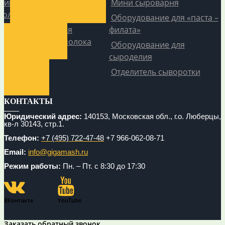
Линия стерилизованного
Мини сыроварня
Сервисное обслуживание
молока и сливок
Оборудование для «паста –
Оборудование для
филата»
восстановления молока
Опросный лист
Оборудование для
сыроделия
Отделитель сыворотки
Контакты
КОНТАКТЫ
Юридический адрес:
140153, Московская обл., г.о. Люберцы,
кв-л 30143, стр.1.
Телефон:
+7 (495) 722-47-48
+7 966-062-08-71
Email:
info@gigamash.ru
Режим работы:
Пн. – Пт. с 8:30 до 17:30
ВКонтакте
YouTube
Заказать обратный звонок