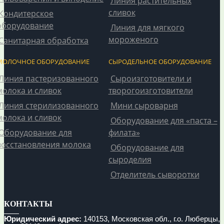
Линия растительных
сливок
Кондитерское
оборудование
Линия для мягкого
мороженого
Санитарная обработка
МОЛОЧНОЕ ОБОРУДОВАНИЕ
СЫРОДЕЛЬНОЕ ОБОРУДОВАНИЕ
Линия пастеризованного
Сыроизготовители и
молока и сливок
творогоизготовители
Линия стерилизованного
Мини сыроварня
молока и сливок
Оборудование для «паста –
Оборудование для
филата»
восстановления молока
Оборудование для
сыроделия
Отделитель сыворотки
КОНТАКТЫ
Юридический адрес:
140153, Московская обл., г.о. Люберцы,