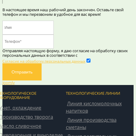
В настоящее время наш рабочий день закончен. Оставьте свой
телефон и мы перезвоним в удобное для вас время!
Отправляя настоящую форму, я даю согласие на обработку своих
персональных данных в соответствии с
Согласие на обработку персональных данных
Отправить
Joomly
ТЕХНОЛОГИЧЕСКОЕ
ТЕХНОЛОГИЧЕСКИЕ ЛИНИИ
ОБОРУДОВАНИЕ
Линия кисломолочных
Учет, охлаждение
напитков
Производство творога
Линия производства
Масло сливочное
сметаны
Пивоварения и виноделие