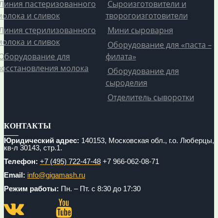
Линия пастеризованного
Сыроизготовители и
молока и сливок
творогоизготовители
Линия стерилизованного
Мини сыроварня
молока и сливок
Оборудование для «паста –
Оборудование для
филата»
восстановления молока
Оборудование для
сыроделия
Отделитель сыворотки
КОНТАКТЫ
Юридический адрес:
140153, Московская обл., г.о. Люберцы,
кв-л 30143, стр.1.
Телефон:
+7 (495) 722-47-48
+7 966-062-08-71
Email:
info@gigamash.ru
Режим работы:
Пн. – Пт. с 8:30 до 17:30