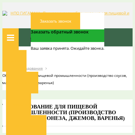
Заказать звонок
Заказать обратный звонок
Ваш заявка принята. Ожидайте звонка.
Вы здесь:
Главная
Главная
Каталог оборудования
Оборудование для пищевой промышленности (производство соусов,
О компании
майонеза, джемов, варенья)
Новости
ОБОРУДОВАНИЕ ДЛЯ ПИЩЕВОЙ
ПРОМЫШЛЕННОСТИ (ПРОИЗВОДСТВО
СОУСОВ, МАЙОНЕЗА, ДЖЕМОВ, ВАРЕНЬЯ)
Наши заказчики