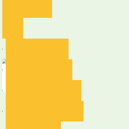
Каталог оборудования
Услуги
Проектирование производста
Реконструкция и модернизация
Аппарат
теплообменный
трубчатый тип АТТ
Монтаж и пуско-наладочные работы
Система автоматизации производства