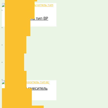
Наши награды
Вакуумный
размельчитель тип ВР
Декларации
Вакансии
Галерея
Контакты
Вакуумный смеситель
тип вс
Наши проекты